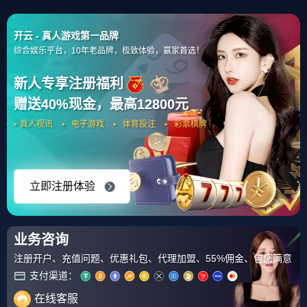
2025年11月 第7页
九游娱乐官方-新晋球员崭露头角，
实力获得认可
九游体育官方入口-曼联主场遭遇大
比分溃败，教练组危机重重的简单
介绍
九游娱乐入口-裁判公正执法，为比
赛增光添彩
九游体育直播-狼队备战诺里奇，欲
稳住积分榜前列的简单介绍