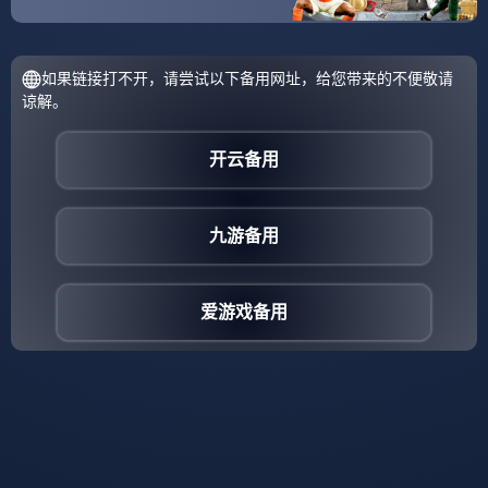
九游娱乐官方网站-很有戏剧性。我们先把思维的火
花点燃，提炼出最能抓住眼球的标题，然后为你烹
制一篇充满现场感与战术分析的文章
2026-08-06
九游体育-构思（扩展思维）
2026-08-06
九游娱乐官方-命运的回响，当2026重演历史，塞尔
维亚以铁血默契碾压英格兰，卢卡库的王者宣言
2026-08-05
九游游戏-利剑出鞘，高卢折戟！维尼修斯舞动潘帕
斯草原，哥伦比亚揭幕战掀翻法国
2026-08-05
九游娱乐网站-曼谷之夜，奇迹的注脚，当阿诺德用
铁蹄踏碎葡萄牙的黄金航路
2026-08-05
九游娱乐app下载-（扩展思维）
2026-08-04